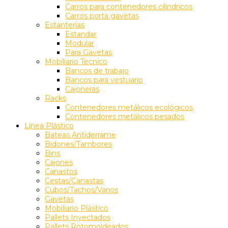
Carros para contenedores cilíndricos
Carros porta gavetas
Estanterías
Estandar
Modular
Para Gavetas
Mobiliario Tecnico
Bancos de trabajo
Bancos para vestuario
Cajoneras
Racks
Contenedores metálicos ecológicos
Contenedores metálicos pesados
Línea Plástico
Bateas Antiderrame
Bidones/Tambores
Bins
Cajones
Canastos
Cestas/Canastas
Cubos/Tachos/Varios
Gavetas
Mobiliario Plástico
Pallets Inyectados
Pallets Rotomoldeados