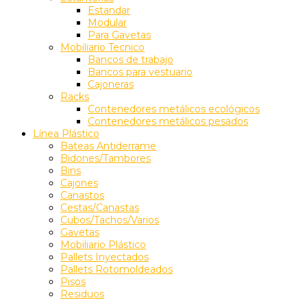
Estandar
Modular
Para Gavetas
Mobiliario Tecnico
Bancos de trabajo
Bancos para vestuario
Cajoneras
Racks
Contenedores metálicos ecológicos
Contenedores metálicos pesados
Línea Plástico
Bateas Antiderrame
Bidones/Tambores
Bins
Cajones
Canastos
Cestas/Canastas
Cubos/Tachos/Varios
Gavetas
Mobiliario Plástico
Pallets Inyectados
Pallets Rotomoldeados
Pisos
Residuos