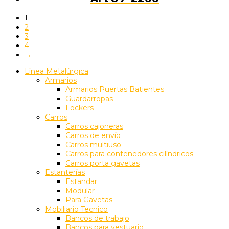
1
2
3
4
→
Línea Metalúrgica
Armarios
Armarios Puertas Batientes
Guardarropas
Lockers
Carros
Carros cajoneras
Carros de envío
Carros multiuso
Carros para contenedores cilíndricos
Carros porta gavetas
Estanterías
Estandar
Modular
Para Gavetas
Mobiliario Tecnico
Bancos de trabajo
Bancos para vestuario