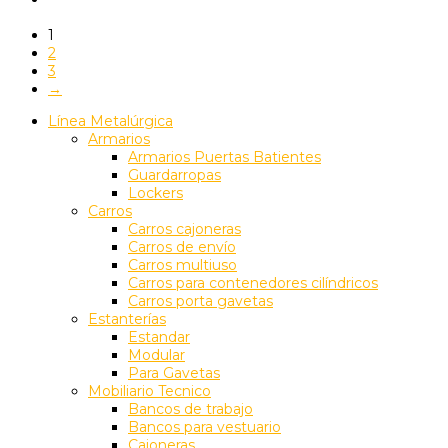
1
2
3
→
Línea Metalúrgica
Armarios
Armarios Puertas Batientes
Guardarropas
Lockers
Carros
Carros cajoneras
Carros de envío
Carros multiuso
Carros para contenedores cilíndricos
Carros porta gavetas
Estanterías
Estandar
Modular
Para Gavetas
Mobiliario Tecnico
Bancos de trabajo
Bancos para vestuario
Cajoneras