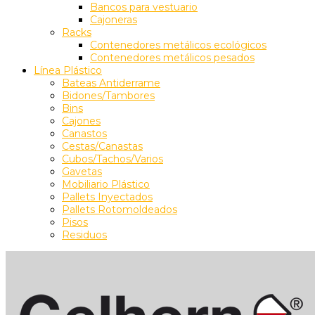
Bancos para vestuario
Cajoneras
Racks
Contenedores metálicos ecológicos
Contenedores metálicos pesados
Línea Plástico
Bateas Antiderrame
Bidones/Tambores
Bins
Cajones
Canastos
Cestas/Canastas
Cubos/Tachos/Varios
Gavetas
Mobiliario Plástico
Pallets Inyectados
Pallets Rotomoldeados
Pisos
Residuos