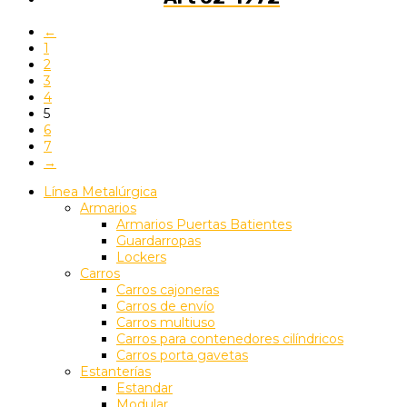
←
1
2
3
4
5
6
7
→
Línea Metalúrgica
Armarios
Armarios Puertas Batientes
Guardarropas
Lockers
Carros
Carros cajoneras
Carros de envío
Carros multiuso
Carros para contenedores cilíndricos
Carros porta gavetas
Estanterías
Estandar
Modular