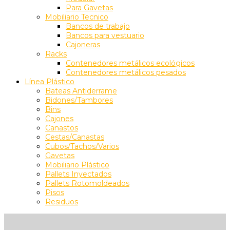
Para Gavetas
Mobiliario Tecnico
Bancos de trabajo
Bancos para vestuario
Cajoneras
Racks
Contenedores metálicos ecológicos
Contenedores metálicos pesados
Línea Plástico
Bateas Antiderrame
Bidones/Tambores
Bins
Cajones
Canastos
Cestas/Canastas
Cubos/Tachos/Varios
Gavetas
Mobiliario Plástico
Pallets Inyectados
Pallets Rotomoldeados
Pisos
Residuos