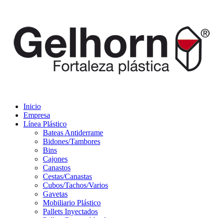
Inicio
Empresa
Línea Plástico
Bateas Antiderrame
Bidones/Tambores
Bins
Cajones
Canastos
Cestas/Canastas
Cubos/Tachos/Varios
Gavetas
Mobiliario Plástico
Pallets Inyectados