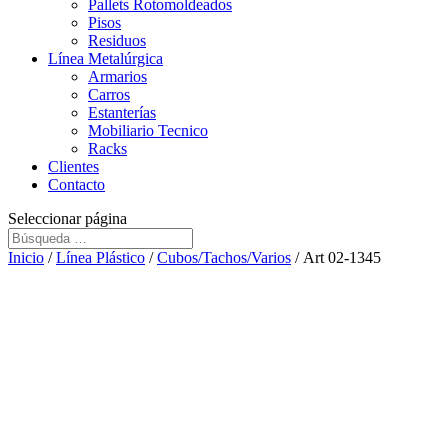
Pallets Rotomoldeados
Pisos
Residuos
Línea Metalúrgica
Armarios
Carros
Estanterías
Mobiliario Tecnico
Racks
Clientes
Contacto
Seleccionar página
Inicio
/
Línea Plástico
/
Cubos/Tachos/Varios
/ Art 02-1345