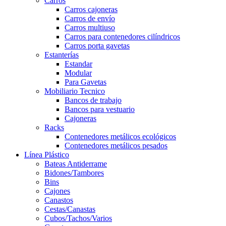
Carros
Carros cajoneras
Carros de envío
Carros multiuso
Carros para contenedores cilíndricos
Carros porta gavetas
Estanterías
Estandar
Modular
Para Gavetas
Mobiliario Tecnico
Bancos de trabajo
Bancos para vestuario
Cajoneras
Racks
Contenedores metálicos ecológicos
Contenedores metálicos pesados
Línea Plástico
Bateas Antiderrame
Bidones/Tambores
Bins
Cajones
Canastos
Cestas/Canastas
Cubos/Tachos/Varios