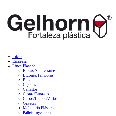
Inicio
Empresa
Línea Plástico
Bateas Antiderrame
Bidones/Tambores
Bins
Cajones
Canastos
Cestas/Canastas
Cubos/Tachos/Varios
Gavetas
Mobiliario Plástico
Pallets Inyectados